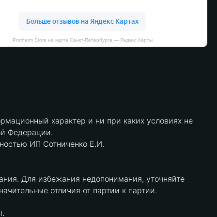
Protherm Store на карте Санкт‑Петербурга — Яндекс Карты
рмационный характер и ни при каких условиях не
ой Федерации.
нностью ИП Сотниченко Е.И.
ания. Для избежания недопонимания, уточняйте
чительные отличия от партии к партии.
.