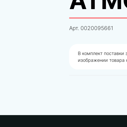
ATM
Арт.
0020095661
одобрали не правильно
В комплект поставки
изображении товара н