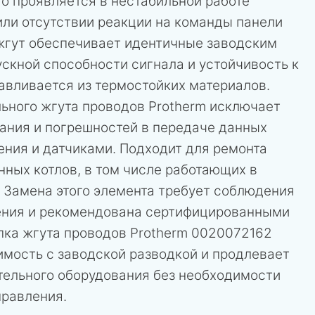
то проявляется в нестабильной работе
или отсутствии реакции на команды панели
жгут обеспечивает идентичные заводским
скной способности сигнала и устойчивость к
отавливается из термостойких материалов.
ьного жгута проводов Protherm исключает
кания и погрешностей в передаче данных
ения и датчиками. Подходит для ремонта
ных котлов, в том числе работающих в
 Замена этого элемента требует соблюдения
ения и рекомендована сертифицированными
пка жгута проводов Protherm 0020072162
имость с заводской разводкой и продлевает
тельного оборудования без необходимости
правления.