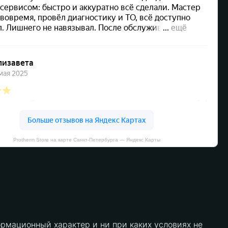
Protherm Store на карте Санкт‑Петербурга — Яндекс Карты
рмационный характер и ни при каких условиях не