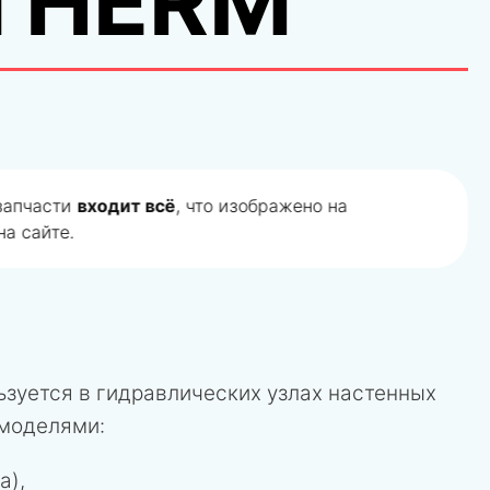
THERM
 запчасти
входит всё
, что изображено на
а сайте.
ьзуется в гидравлических узлах настенных
 моделями:
а),