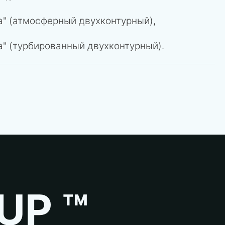
а" (атмосферный двухконтурный),
" (турбированный двухконтурный).
UP ™