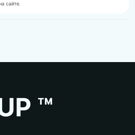
а сайте.
UP ™