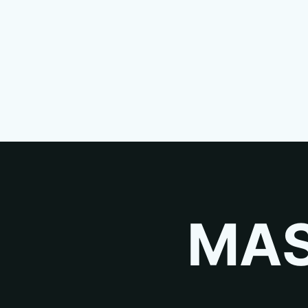
запчасть, то
вернем деньги
!
MAS