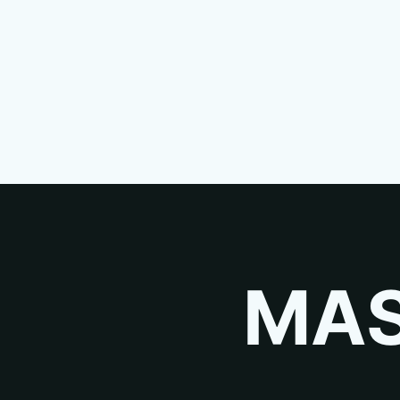
запчасть, то
вернем деньги
!
MAS