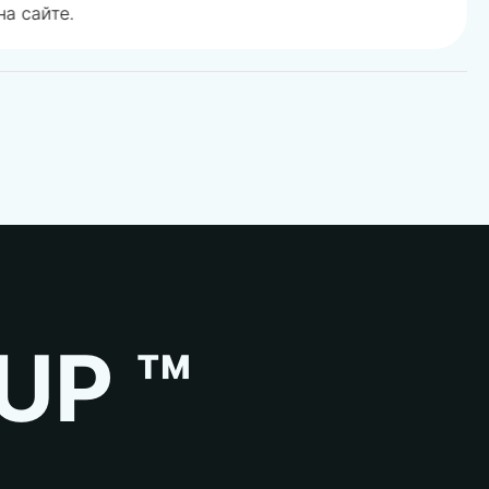
а сайте.
UP ™