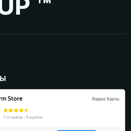
UP ™
ВЫ