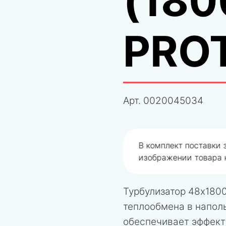
(180
PRO
Арт.
0020045034
одобрали не правильно
В комплект поставки
изображении товара н
Турбулизатор 48x180
теплообмена в наполь
обеспечивает эффект