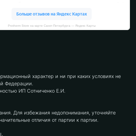
Protherm Store на карте Санкт‑Петербурга — Яндекс Карты
рмационный характер и ни при каких условиях не
ой Федерации.
нностью ИП Сотниченко Е.И.
ания. Для избежания недопонимания, уточняйте
чительные отличия от партии к партии.
.