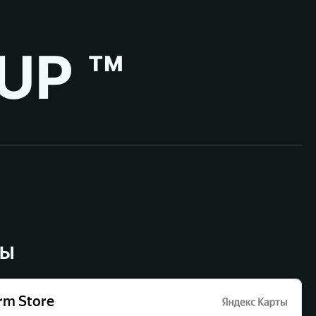
UP ™
ВЫ