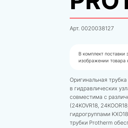
PRO
Арт.
0020038127
одобрали не правильно
В комплект поставки
изображении товара н
Оригинальная трубка
в гидравлических узл
совместима с различ
(24KOVR18, 24KOOR18,
гидрогруппами KXO18
трубки Protherm обе