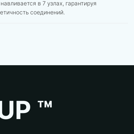
анавливается в 7 узлах, гарантируя
метичность соединений.
UP ™