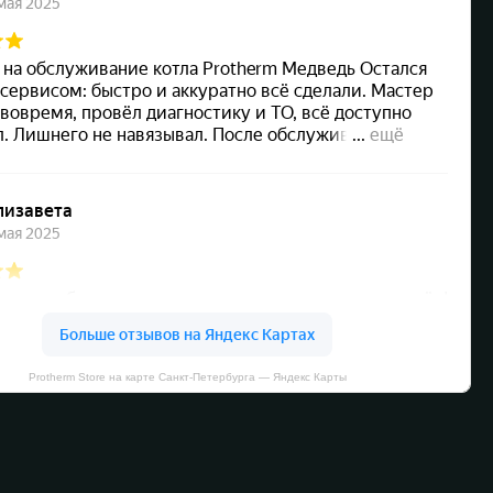
Protherm Store на карте Санкт‑Петербурга — Яндекс Карты