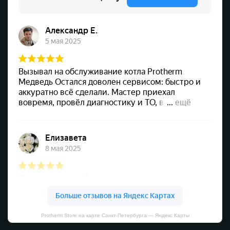
Protherm Store на карте Санкт‑Петербурга — Яндекс Карты