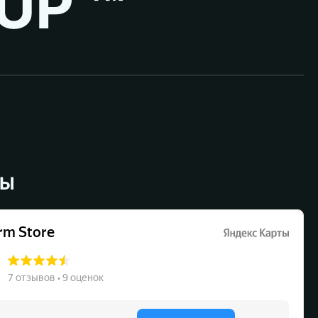
UP ™
ВЫ