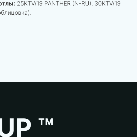
отлы:
25KTV/19 PANTHER (N-RU), 30KTV/19
облицовка).
UP ™