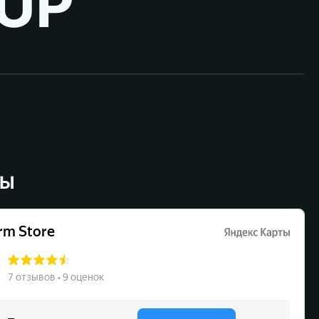
UP ™
ВЫ