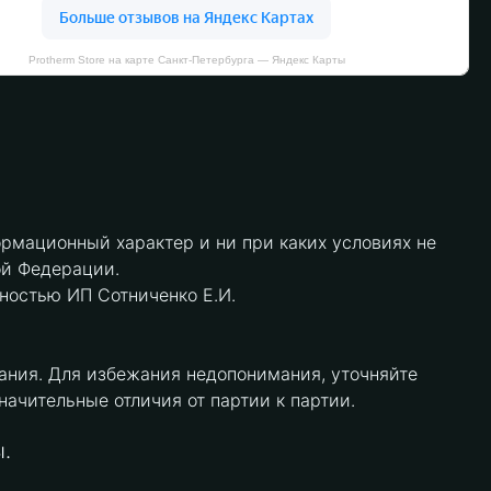
Protherm Store на карте Санкт‑Петербурга — Яндекс Карты
рмационный характер и ни при каких условиях не
ой Федерации.
нностью ИП Сотниченко Е.И.
ания. Для избежания недопонимания, уточняйте
чительные отличия от партии к партии.
.