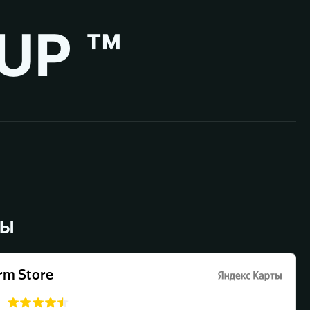
UP ™
ВЫ