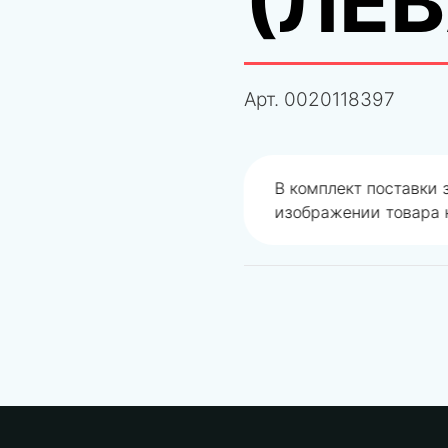
(ЛЕВ
Арт.
0020118397
одобрали не правильно
В комплект поставки
изображении товара н