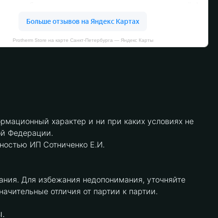
Protherm Store на карте Санкт‑Петербурга — Яндекс Карты
рмационный характер и ни при каких условиях не
ой Федерации.
нностью ИП Сотниченко Е.И.
ания. Для избежания недопонимания, уточняйте
чительные отличия от партии к партии.
.