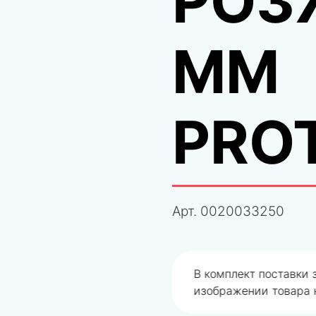
РОЗ
ММ
PRO
Арт.
0020033250
одобрали не правильно
В комплект поставки
изображении товара н