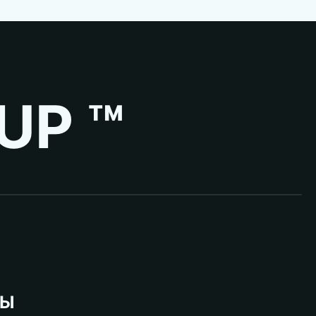
UP ™
ВЫ