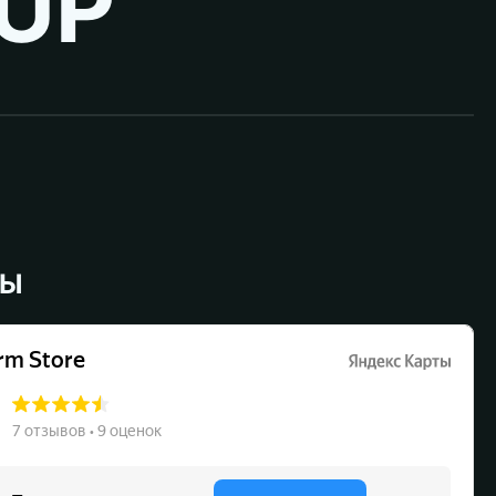
UP ™
ВЫ