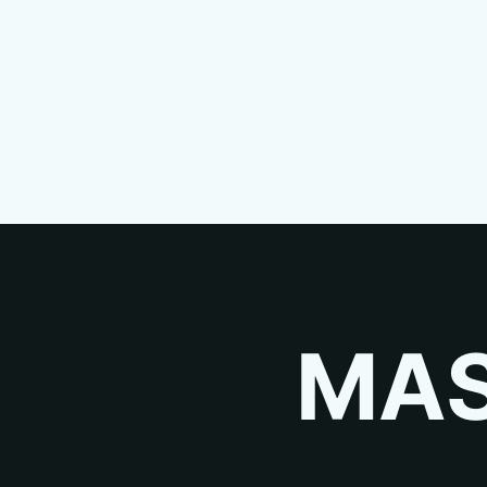
запчасть, то
вернем деньги
!
MAS