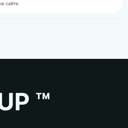
а сайте.
UP ™