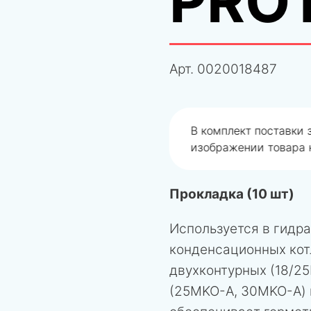
PRO
Арт.
0020018487
одобрали не правильно
В комплект поставки
изображении товара н
Прокладка (10 шт)
Используется в гидр
конденсационных котл
двухконтурных (18/2
(25MKO-A, 30MKO-A) 