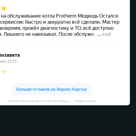
Protherm Store на карте Санкт‑Петербурга — Яндекс Карты