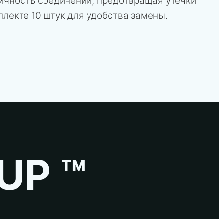
ичность соединений, предотвращая утечки
плекте 10 штук для удобства замены.
UP ™