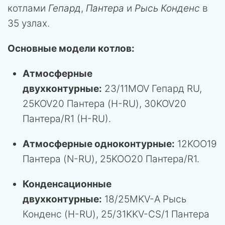
котлами
Гепард
,
Пантера
и
Рысь Конденс
в
35 узлах.
Основные модели котлов:
Атмосферные
двухконтурные:
23/11MOV Гепард RU,
25KOV20 Пантера (H-RU), 30KOV20
Пантера/R1 (H-RU).
Атмосферные одноконтурные:
12KOO19
Пантера (N-RU), 25KOO20 Пантера/R1.
Конденсационные
двухконтурные:
18/25MKV-A Рысь
Конденс (H-RU), 25/31KKV-CS/1 Пантера