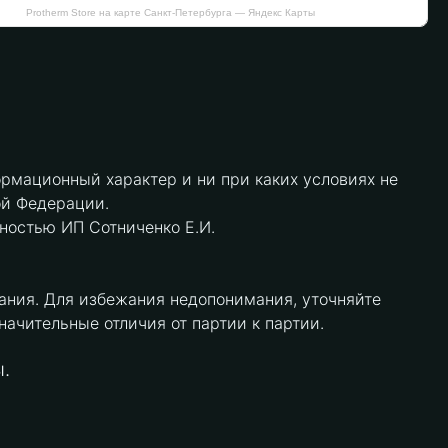
Protherm Store на карте Санкт‑Петербурга — Яндекс Карты
рмационный характер и ни при каких условиях не
ой Федерации.
нностью ИП Сотниченко Е.И.
ания. Для избежания недопонимания, уточняйте
чительные отличия от партии к партии.
.