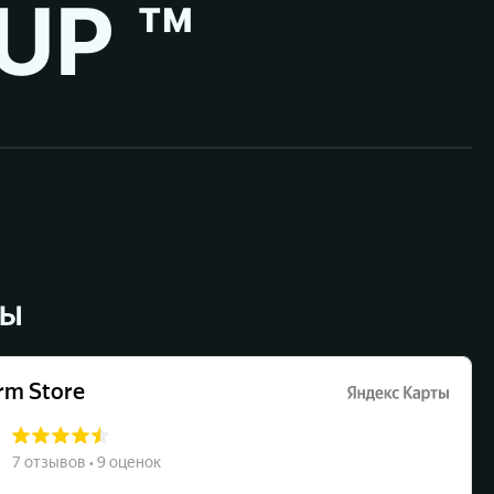
UP ™
ВЫ