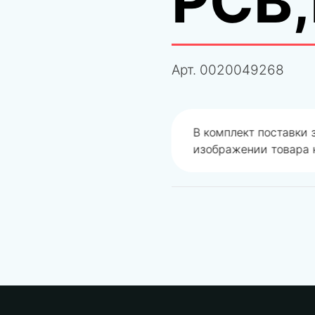
PCB
Арт.
0020049268
одобрали не правильно
В комплект поставки
изображении товара н