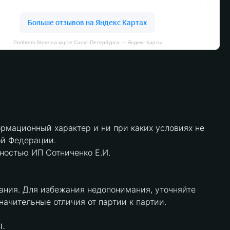
Protherm Store на карте Санкт‑Петербурга — Яндекс Карты
рмационный характер и ни при каких условиях не
ой Федерации.
нностью ИП Сотниченко Е.И.
ания. Для избежания недопонимания, уточняйте
чительные отличия от партии к партии.
.