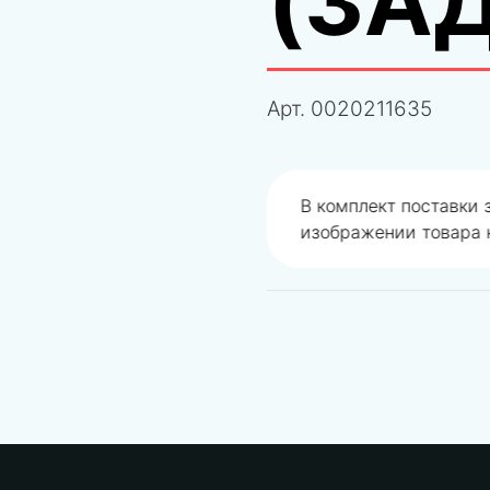
(ЗА
Арт.
0020211635
одобрали не правильно
В комплект поставки
изображении товара н