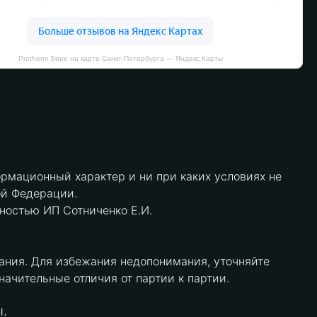
Protherm Store на карте Санкт‑Петербурга — Яндекс Карты
рмационный характер и ни при каких условиях не
ой Федерации.
нностью ИП Сотниченко Е.И.
ания. Для избежания недопонимания, уточняйте
чительные отличия от партии к партии.
.