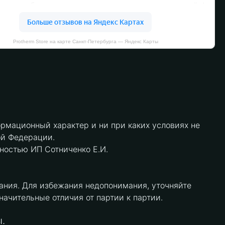
Protherm Store на карте Санкт‑Петербурга — Яндекс Карты
рмационный характер и ни при каких условиях не
ой Федерации.
нностью ИП Сотниченко Е.И.
ания. Для избежания недопонимания, уточняйте
чительные отличия от партии к партии.
.