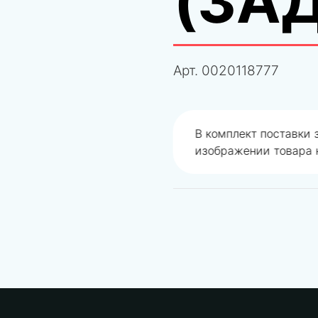
(ЗА
Арт.
0020118777
одобрали не правильно
В комплект поставки
изображении товара н