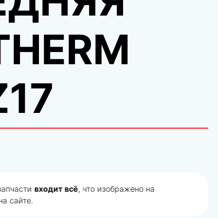
ЕДНЯЯ
THERM
Z17
дбор запчасти! Если мы подобрали не правильно
деньги
!