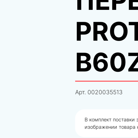
ПЕР
PRO
B60
Арт.
0020035513
 изображено на
Даем
гарантию
на по
запчасть, то
вернем 