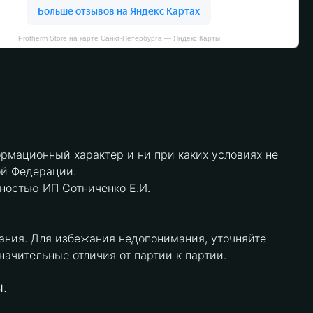
Protherm Store на карте Санкт‑Петербурга — Яндекс Карты
рмационный характер и ни при каких условиях не
ой Федерации.
нностью ИП Сотниченко Е.И.
ания. Для избежания недопонимания, уточняйте
чительные отличия от партии к партии.
.