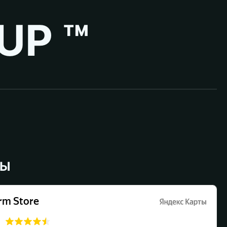
UP ™
ВЫ