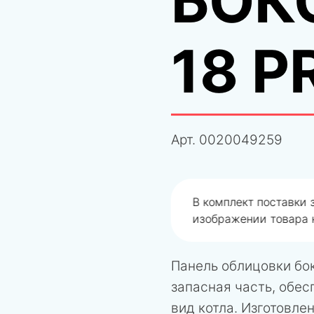
БОК
18 
Арт.
0020049259
одобрали не правильно
В комплект поставки
изображении товара н
Панель облицовки бок
запасная часть, обе
вид котла. Изготовле