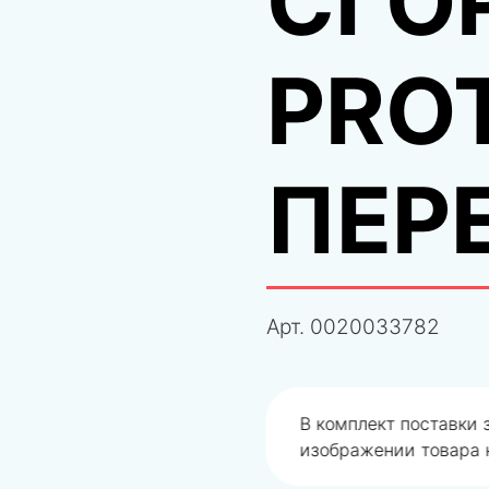
СГО
PRO
ПЕР
Арт.
0020033782
одобрали не правильно
В комплект поставки
изображении товара н