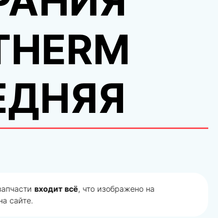
РАНИЯ
THERM
ЕДНЯЯ
 запчасти
входит всё
, что изображено на
а сайте.