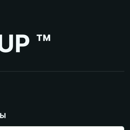
UP ™
ВЫ