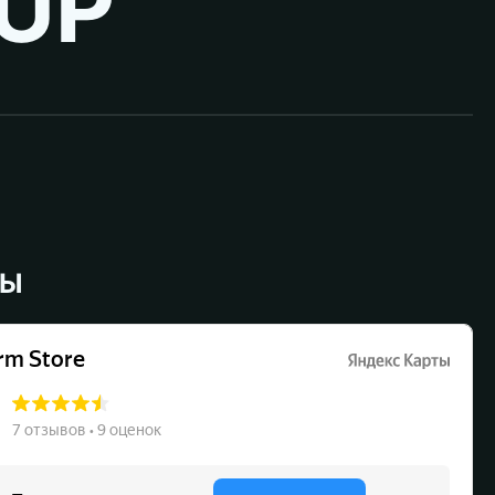
UP ™
ВЫ