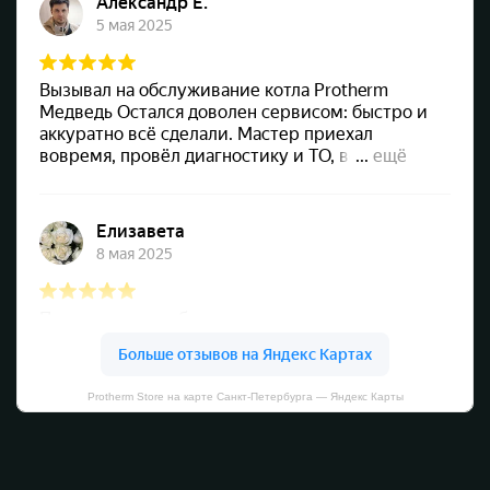
Protherm Store на карте Санкт‑Петербурга — Яндекс Карты