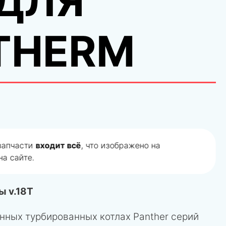
 ДЛЯ
THERM
 запчасти
входит всё
, что изображено на
а сайте.
 v.18T
нных турбированных котлах Panther серий