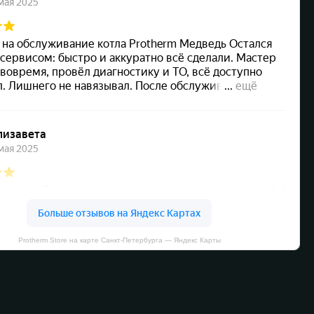
Protherm Store на карте Санкт‑Петербурга — Яндекс Карты