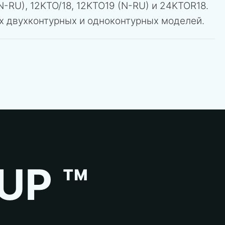
N-RU), 12KTO/18, 12KTO19 (N-RU) и 24KTOR18.
х двухконтурных и одноконтурных моделей.
UP ™