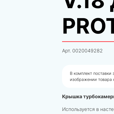
V.18
PRO
Арт.
0020049282
одобрали не правильно
В комплект поставки
изображении товара н
Крышка турбокамеры
Используется в насте