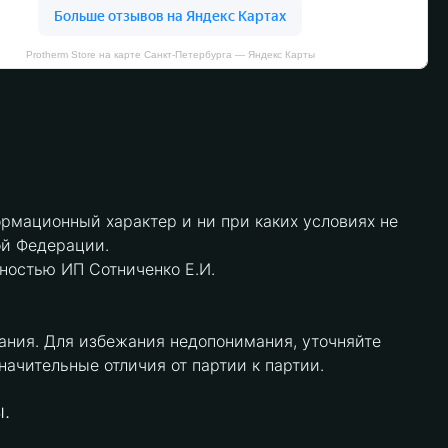
Protherm Store на карте Санкт‑Петербурга — Яндекс Карты
рмационный характер и ни при каких условиях не
ой Федерации.
нностью ИП Сотниченко Е.И.
ания. Для избежания недопонимания, уточняйте
чительные отличия от партии к партии.
.