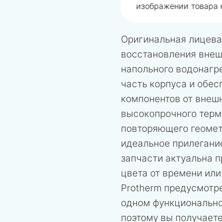
изображении товара н
Оригинальная лицева
восстановления внеш
напольного водонагр
часть корпуса и обе
компонентов от внешн
высокопрочного термо
повторяющего геометр
идеальное прилегание
запчасти актуальна 
цвета от времени или
Protherm предусмотре
одном функционально
поэтому вы получает