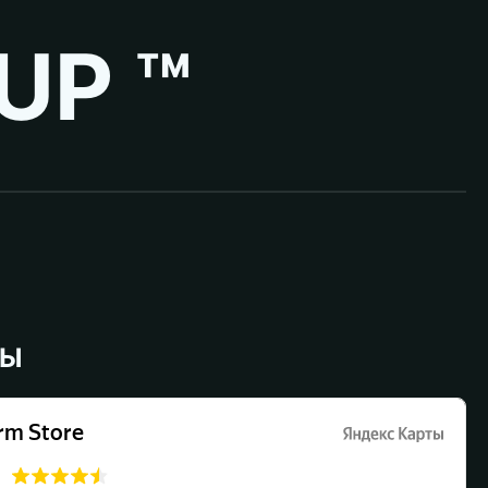
UP ™
ВЫ