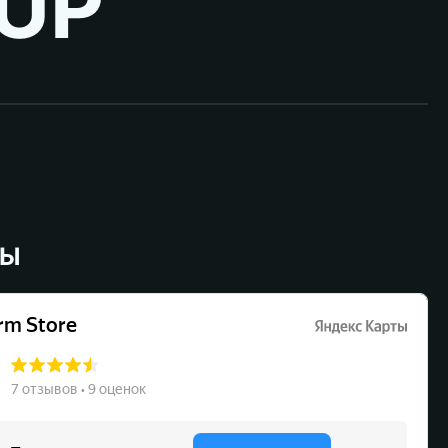
UP ™
ВЫ