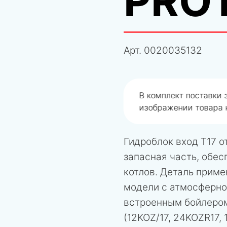
PRO
Арт.
0020035132
одобрали не правильно
В комплект поставки
изображении товара н
Гидроблок вход T17 о
запасная часть, обе
котлов. Деталь приме
модели с атмосферной
встроенным бойлером
(12KOZ/17, 24KOZR17,