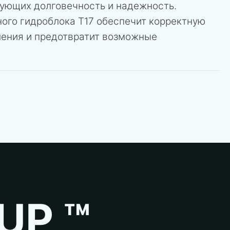
рующих долговечность и надежность.
ного гидроблока T17 обеспечит корректную
ления и предотвратит возможные
UP ™