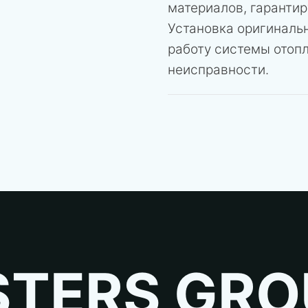
материалов, гаранти
Установка оригиналь
работу системы отоп
неисправности.
TERS GRO