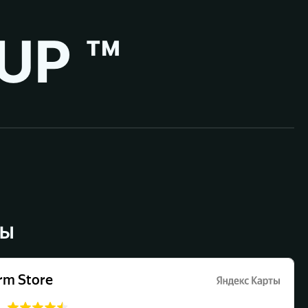
UP ™
ВЫ