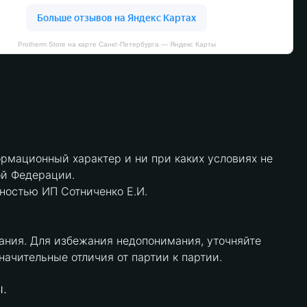
Protherm Store на карте Санкт‑Петербурга — Яндекс Карты
рмационный характер и ни при каких условиях не
ой Федерации.
нностью ИП Сотниченко Е.И.
ания. Для избежания недопонимания, уточняйте
чительные отличия от партии к партии.
.