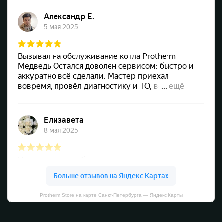
Protherm Store на карте Санкт‑Петербурга — Яндекс Карты