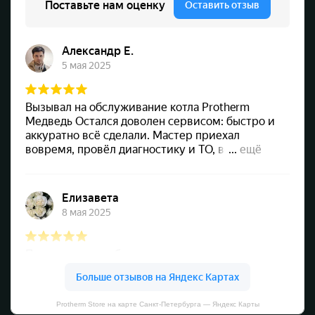
Protherm Store на карте Санкт‑Петербурга — Яндекс Карты