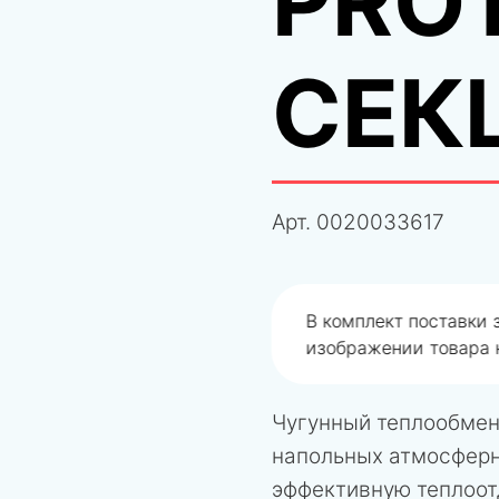
PRO
СЕК
Арт.
0020033617
одобрали не правильно
В комплект поставки
изображении товара н
Чугунный теплообмен
напольных атмосферн
эффективную теплоот