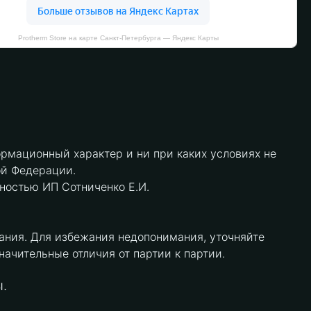
Protherm Store на карте Санкт‑Петербурга — Яндекс Карты
рмационный характер и ни при каких условиях не
ой Федерации.
нностью ИП Сотниченко Е.И.
ания. Для избежания недопонимания, уточняйте
чительные отличия от партии к партии.
.