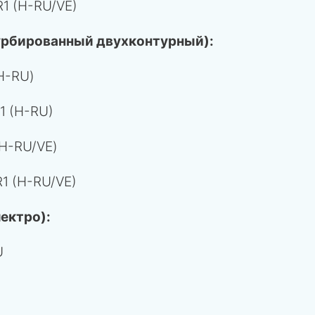
1 (H-RU/VE)
урбированный двухконтурный):
H-RU)
1 (H-RU)
H-RU/VE)
1 (H-RU/VE)
ектро):
U