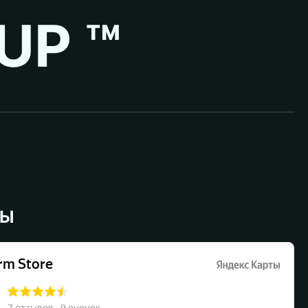
UP ™
ВЫ