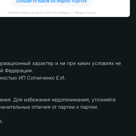
Protherm Store на карте Санкт‑Петербурга — Яндекс Карты
рмационный характер и ни при каких условиях не
ой Федерации.
нностью ИП Сотниченко Е.И.
ания. Для избежания недопонимания, уточняйте
чительные отличия от партии к партии.
.