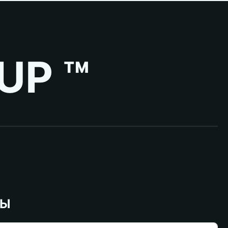
UP ™
ВЫ