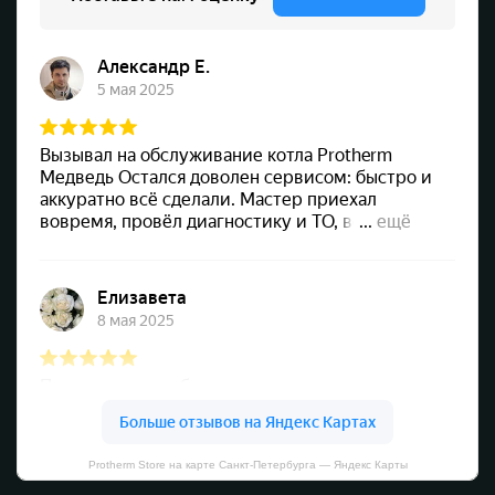
Protherm Store на карте Санкт‑Петербурга — Яндекс Карты