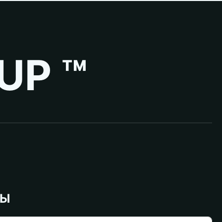
UP ™
ВЫ