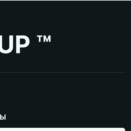
UP ™
ВЫ