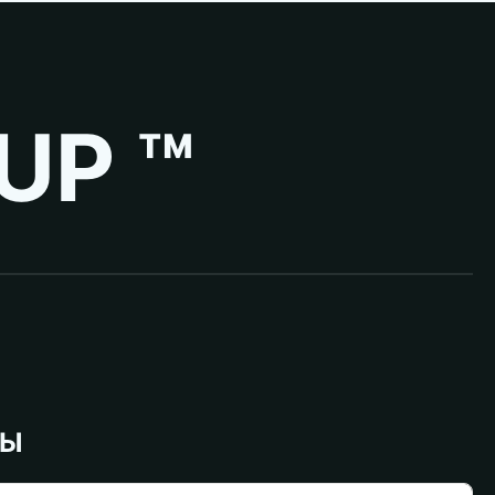
UP ™
ВЫ