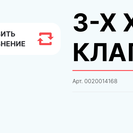
3-Х
ВИТЬ
КЛА
ВНЕНИЕ
Арт.
0020014168