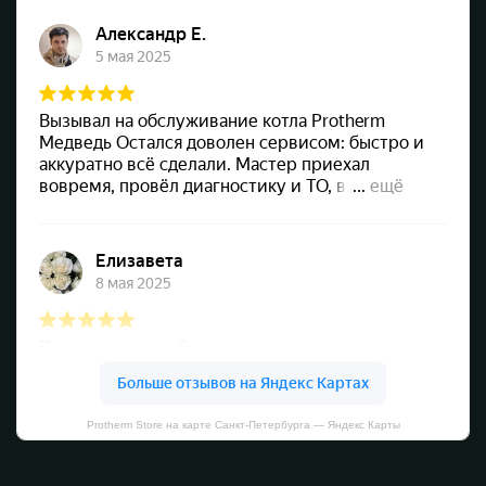
Protherm Store на карте Санкт‑Петербурга — Яндекс Карты