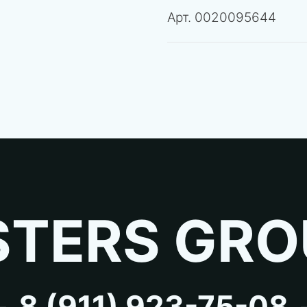
Арт.
0020095644
TERS GRO
8 (911) 923-75-08