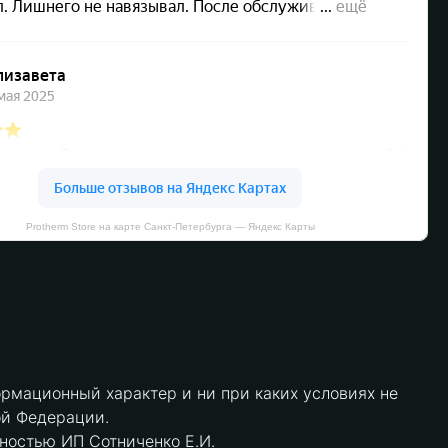
Protherm Store на карте Санкт‑Петербурга — Яндекс Карты
рмационный характер и ни при каких условиях не
ой Федерации.
нностью ИП Сотниченко Е.И.