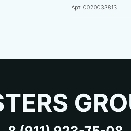
Арт.
0020033813
TERS GRO
8 (911) 923-75-08