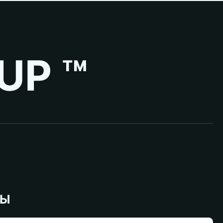
UP ™
ВЫ