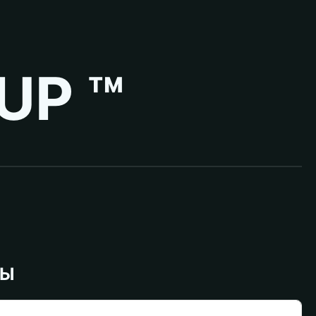
UP ™
ВЫ