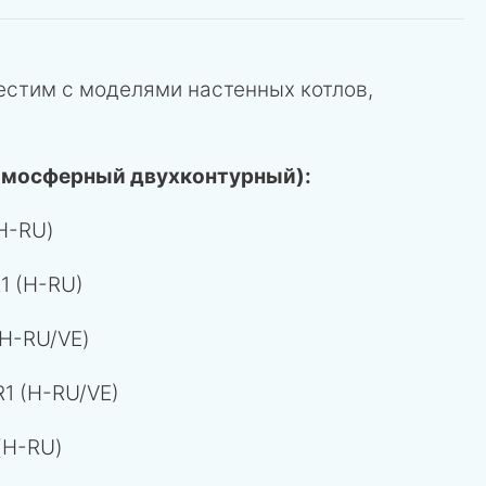
естим с моделями настенных котлов,
тмосферный двухконтурный):
H-RU)
1 (H-RU)
H-RU/VE)
1 (H-RU/VE)
(H-RU)